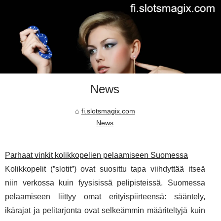
News
fi.slotsmagix.com
News
Parhaat vinkit kolikkopelien pelaamiseen Suomessa
Kolikkopelit (”slotit”) ovat suosittu tapa viihdyttää itseä
niin verkossa kuin fyysisissä pelipisteissä. Suomessa
pelaamiseen liittyy omat erityispiirteensä: sääntely,
ikärajat ja pelitarjonta ovat selkeämmin määriteltyjä kuin